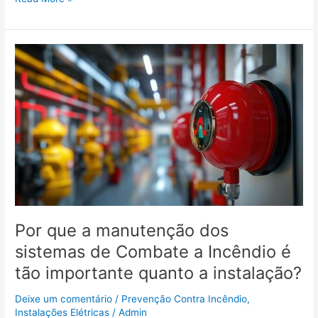
Por
que
a
manutenção
dos
sistemas
de
Combate
a
Incêndio
é
tão
Por que a manutenção dos
importante
sistemas de Combate a Incêndio é
quanto
tão importante quanto a instalação?
a
instalação?
Deixe um comentário
/
Prevenção Contra Incêndio
,
Instalações Elétricas
/
Admin