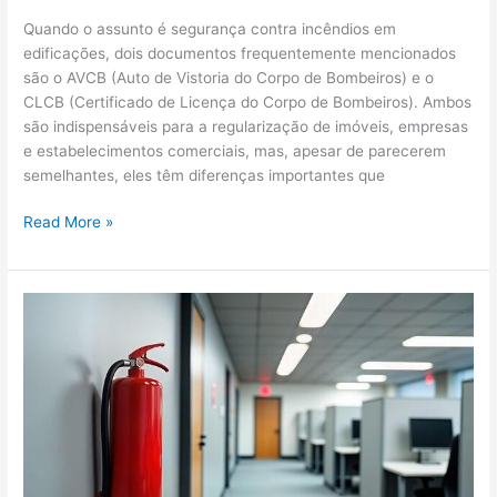
Quando o assunto é segurança contra incêndios em
edificações, dois documentos frequentemente mencionados
são o AVCB (Auto de Vistoria do Corpo de Bombeiros) e o
CLCB (Certificado de Licença do Corpo de Bombeiros). Ambos
são indispensáveis para a regularização de imóveis, empresas
e estabelecimentos comerciais, mas, apesar de parecerem
semelhantes, eles têm diferenças importantes que
Read More »
O
Papel
dos
Extintores
no
Plano
de
Prevenção