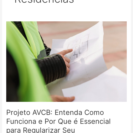
Projeto
AVCB:
Entenda
Como
Funciona
e
Por
Que
é
Essencial
para
Regularizar
Seu
Estabelecimento
Projeto AVCB: Entenda Como
Funciona e Por Que é Essencial
para Regularizar Seu