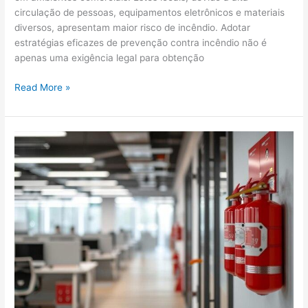
circulação de pessoas, equipamentos eletrônicos e materiais
diversos, apresentam maior risco de incêndio. Adotar
estratégias eficazes de prevenção contra incêndio não é
apenas uma exigência legal para obtenção
Read More »
Como
Funciona
um
Projeto
Bombeiros
para
Edificações
Residenciais
e
Comerciais