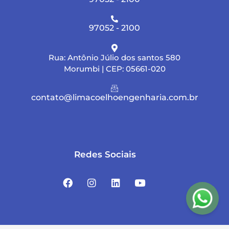
97052 - 2100
Rua: Antônio Júlio dos santos 580
Morumbi | CEP: 05661-020
contato@limacoelhoengenharia.com.br
Redes Sociais
F
I
L
Y
a
n
i
o
c
s
n
u
e
t
k
t
b
a
e
u
o
g
d
b