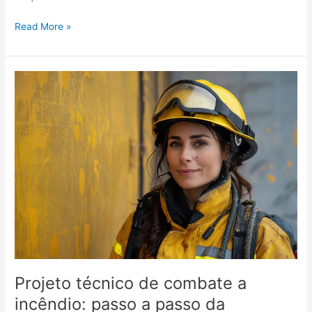
Read More »
Projeto
técnico
de
combate
a
incêndio:
passo
a
passo
da
elaboração
à
aprovação
Projeto técnico de combate a
incêndio: passo a passo da