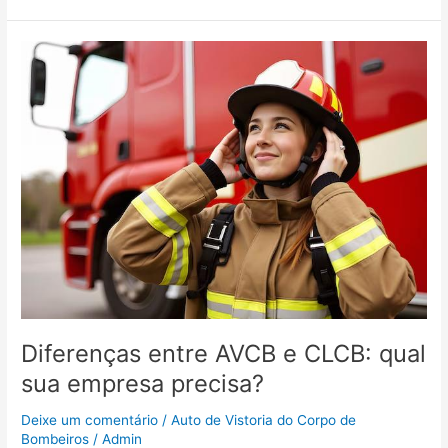
Diferenças
entre
AVCB
e
CLCB:
qual
sua
empresa
precisa?
Diferenças entre AVCB e CLCB: qual
sua empresa precisa?
Deixe um comentário
/
Auto de Vistoria do Corpo de
Bombeiros
/
Admin