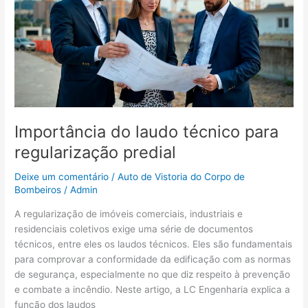
predial
Importância do laudo técnico para
regularização predial
Deixe um comentário
/
Auto de Vistoria do Corpo de
Bombeiros
/
Admin
A regularização de imóveis comerciais, industriais e
residenciais coletivos exige uma série de documentos
técnicos, entre eles os laudos técnicos. Eles são fundamentais
para comprovar a conformidade da edificação com as normas
de segurança, especialmente no que diz respeito à prevenção
e combate a incêndio. Neste artigo, a LC Engenharia explica a
função dos laudos