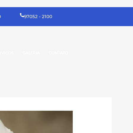
0
97052 - 2100
RVIÇOS
GALERIA
CONTATO