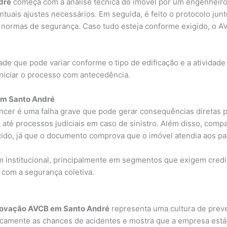
dré
começa com a análise técnica do imóvel por um engenheiro o
ntuais ajustes necessários. Em seguida, é feito o protocolo j
 as normas de segurança. Caso tudo esteja conforme exigido, o 
ade que pode variar conforme o tipo de edificação e a atividade
iniciar o processo com antecedência.
 em Santo André
cer é uma falha grave que pode gerar consequências diretas p
e até processos judiciais em caso de sinistro. Além disso, com
cido, já que o documento comprova que o imóvel atendia aos p
m institucional, principalmente em segmentos que exigem credi
com a segurança coletiva.
ovação AVCB em Santo André
representa uma cultura de prev
camente as chances de acidentes e mostra que a empresa está 