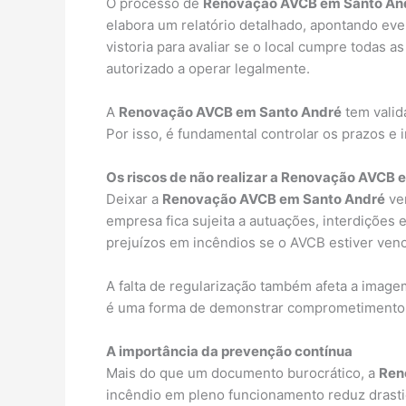
O processo de
Renovação AVCB em Santo An
elabora um relatório detalhado, apontando eve
vistoria para avaliar se o local cumpre todas
autorizado a operar legalmente.
A
Renovação AVCB em Santo André
tem valid
Por isso, é fundamental controlar os prazos e 
Os riscos de não realizar a Renovação AVCB
Deixar a
Renovação AVCB em Santo André
ven
empresa fica sujeita a autuações, interdições 
prejuízos em incêndios se o AVCB estiver ven
A falta de regularização também afeta a image
é uma forma de demonstrar comprometimento 
A importância da prevenção contínua
Mais do que um documento burocrático, a
Ren
incêndio em pleno funcionamento reduz drasti