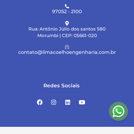
97052 - 2100
Rua: Antônio Júlio dos santos 580
Morumbi | CEP: 05661-020
contato@limacoelhoengenharia.com.br
Redes Sociais
F
I
L
Y
a
n
i
o
c
s
n
u
e
t
k
t
b
a
e
u
o
g
d
b
o
r
i
e
Copyright © 2020 LC Engenharia | Desenvolvido pela Agência de Marketing Digital