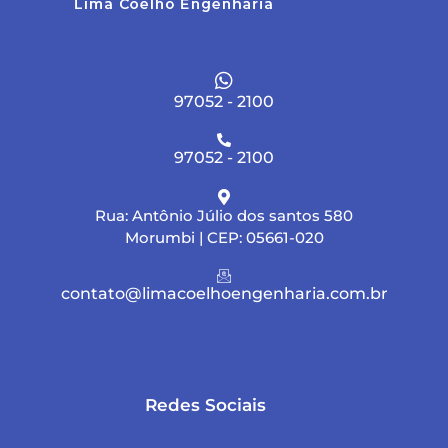
97052 - 2100
97052 - 2100
Rua: Antônio Júlio dos santos 580
Morumbi | CEP: 05661-020
contato@limacoelhoengenharia.com.br
Redes Sociais
F
I
L
Y