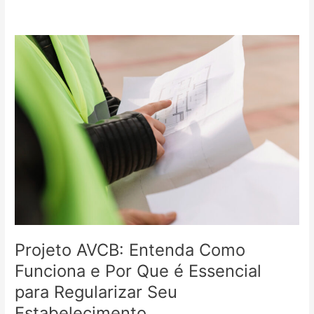
Projeto
AVCB:
Entenda
Como
Funciona
e
Por
Que
é
Essencial
para
Regularizar
Seu
Estabelecimento
Projeto AVCB: Entenda Como
Funciona e Por Que é Essencial
para Regularizar Seu
Estabelecimento