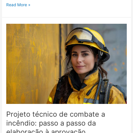
Read More »
Projeto
técnico
de
combate
a
incêndio:
passo
a
passo
da
elaboração
à
aprovação
Projeto técnico de combate a
incêndio: passo a passo da
elaboração à aprovação