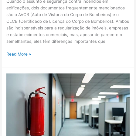
Quando o assunto é segurança contra incêndios em
edificações, dois documentos frequentemente mencionados
são o AVCB (Auto de Vistoria do Corpo de Bombeiros) e o
CLCB (Certificado de Licença do Corpo de Bombeiros). Ambos
são indispensáveis para a regularização de imóveis, empresas
e estabelecimentos comerciais, mas, apesar de parecerem
semelhantes, eles têm diferenças importantes que
Read More »
O
Papel
dos
Extintores
no
Plano
de
Prevenção
Contra