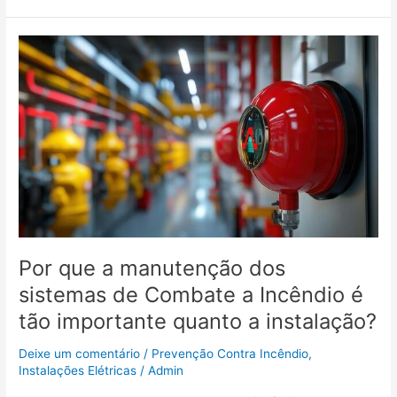
Por
que
a
manutenção
dos
sistemas
de
Combate
a
Incêndio
é
tão
Por que a manutenção dos
importante
sistemas de Combate a Incêndio é
quanto
tão importante quanto a instalação?
a
instalação?
Deixe um comentário
/
Prevenção Contra Incêndio
,
Instalações Elétricas
/
Admin