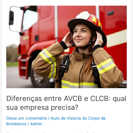
Diferenças
entre
AVCB
e
CLCB:
qual
sua
empresa
precisa?
Diferenças entre AVCB e CLCB: qual
sua empresa precisa?
Deixe um comentário
/
Auto de Vistoria do Corpo de
Bombeiros
/
Admin