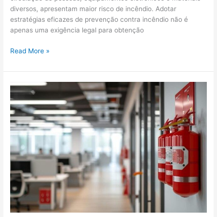
diversos, apresentam maior risco de incêndio. Adotar
estratégias eficazes de prevenção contra incêndio não é
apenas uma exigência legal para obtenção
Read More »
Como
Funciona
um
Projeto
Bombeiros
para
Edificações
Residenciais
e
Comerciais