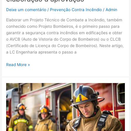
Deixe um comentário
/
Prevenção Contra Incêndio
/
Admin
Elaborar um Projeto Técnico de Combate a Incêndio, também
conhecido como Projeto Bombeiros, é o primeiro passo para
garantir a segurança contra incêndios em edificações e obter
o AVCB (Auto de Vistoria do Corpo de Bombeiros) ou o CLCB
(Certificado de Licença do Corpo de Bombeiros). Neste artigo,
a LC Engenharia apresenta o passo a
Read More »
Principais
erros
que
impedem
a
emissão
do