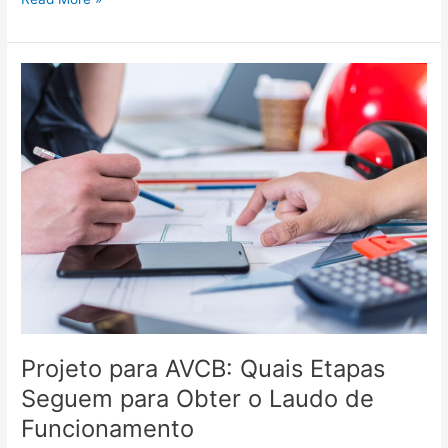
Projeto
para
AVCB:
Quais
Etapas
Seguem
para
Obter
o
Laudo
de
Funcionamento
Projeto para AVCB: Quais Etapas
Seguem para Obter o Laudo de
Funcionamento