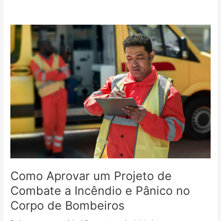
Como
Aprovar
um
Projeto
de
Combate
a
Incêndio
e
Pânico
no
Corpo
de
Bombeiros
Como Aprovar um Projeto de
Combate a Incêndio e Pânico no
Corpo de Bombeiros