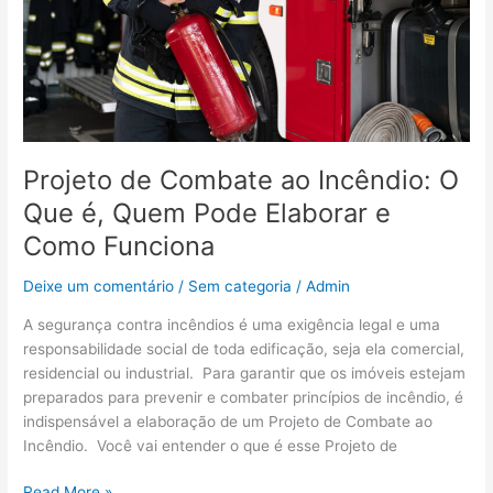
é,
Quem
Pode
Elaborar
e
Como
Funciona
Projeto de Combate ao Incêndio: O
Que é, Quem Pode Elaborar e
Como Funciona
Deixe um comentário
/
Sem categoria
/
Admin
A segurança contra incêndios é uma exigência legal e uma
responsabilidade social de toda edificação, seja ela comercial,
residencial ou industrial. Para garantir que os imóveis estejam
preparados para prevenir e combater princípios de incêndio, é
indispensável a elaboração de um Projeto de Combate ao
Incêndio. Você vai entender o que é esse Projeto de
Read More »