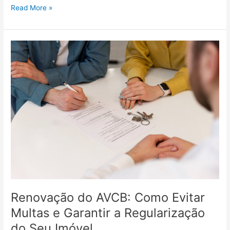
Read More »
Renovação
do
AVCB:
Como
Evitar
Multas
e
Garantir
a
Regularização
do
Seu
Imóvel
Renovação do AVCB: Como Evitar
Multas e Garantir a Regularização
do Seu Imóvel